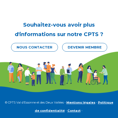
Souhaitez-vous avoir plus
d'informations sur notre CPTS ?
NOUS CONTACTER
DEVENIR MEMBRE
© CPTS Val d’Essonne et des Deux Vallées -
Mentions légales
-
Politique
de confidentialité
-
Contact
-